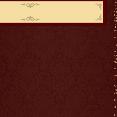
В 
вс
пр
на
Ба
оп
о
ве
Пр
за
19
Фл
Сп
да
по
му
16
Р
п
В 
пр
се
13
Н
В 