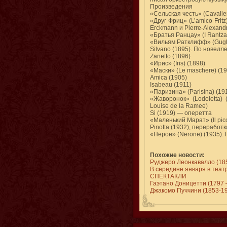
Произведения
«Сельская честь» (Cavaller
«Друг Фриц» (L’amico Fri
Erckmann и Pierre-Alexandr
«Братья Ранцау» (I Rantza
«Вильям Ратклифф» (Guglie
Silvano (1895). По новелле
Zanetto (1896)
«Ирис» (Iris) (1898)
«Маски» (Le maschere) (19
Amica (1905)
Isabeau (1911)
«Паризина» (Parisina) (1
«Жаворонок» (Lodoletta) 
Louise de la Ramee)
Si (1919) — оперетта
«Маленький Марат» (Il picc
Pinotta (1932), переработк
«Нерон» (Nerone) (1935). 
Похожие новости:
Руджеро Леонкавалло (1
В середине января в теат
СПЕКТАКЛИ
Гаэтано Доницетти (1797 
Джакомо Пуччини (1853-1