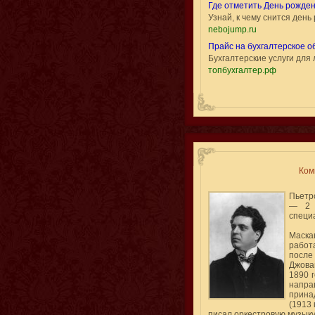
Где отметить День рожде
Узнай, к чему снится ден
nebojump.ru
Прайс на бухгалтерское 
Бухгалтерские услуги для
топбухгалтер.рф
Ком
Пьетро
— 2 
специ
Маска
работ
после
Джова
1890 г
напр
прина
(1913 
писал оркестровую музыку