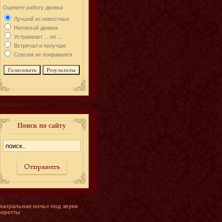
Оцените работу движка
Лучший из новостных
Неплохой движок
Устраивает ... но ...
Встречал и получше
Совсем не понравился
Поиск по сайту
Театральная ночь» под звуки
перетты