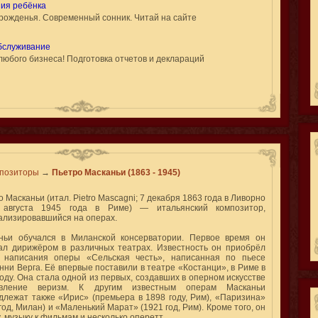
ния ребёнка
ь рожденья. Современный сонник. Читай на сайте
обслуживание
 любого бизнеса! Подготовка отчетов и деклараций
позиторы
→
Пьетро Масканьи (1863 - 1945)
 Масканьи (итал. Pietro Mascagni; 7 декабря 1863 года в Ливорно
августа 1945 года в Риме) — итальянский композитор,
ализировавшийся на операх.
ньи обучался в Миланской консерватории. Первое время он
ал дирижёром в различных театрах. Известность он приобрёл
 написания оперы «Сельская честь», написанная по пьесе
нни Верга. Её впервые поставили в театре «Костанци», в Риме в
оду. Она стала одной из первых, создавших в оперном искусстве
авление веризм. К другим известным операм Масканьи
длежат также «Ирис» (премьера в 1898 году, Рим), «Паризина»
год, Милан) и «Маленький Марат» (1921 год, Рим). Кроме того, он
, музыку к фильмам и несколько оперетт.