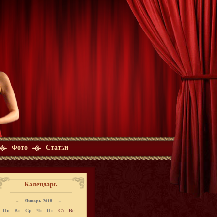
Фото
Статьи
Календарь
«
Январь 2018 »
Пн
Вт
Ср
Чт
Пт
Сб
Вс