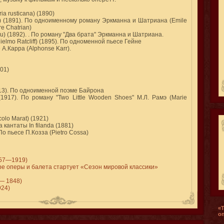
ia rusticana) (1890)
tz) (1891). По одноименному роману Эркманна и Шатриана (Emile
e Chatrian)
u) (1892). . По роману "Два брата" Эркманна и Шатриана.
lmo Ratcliff) (1895). По одноменной пьесе Гейне
 А.Карра (Alphonse Karr).
01)
913). По одноименной поэме Байрона
(1917). По роману "Two Little Wooden Shoes" М.Л. Рамэ (Marie
olo Marat) (1921)
а кантаты In filanda (1881)
По пьесе П.Козза (Pietro Cossa)
857—1919)
ре оперы и балета стартует «Сезон мировой классики»
— 1848)
924)
«
о