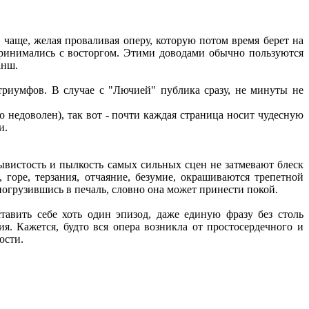
 чаще, желая проваливая оперу, которую потом время берет на
спринимались с восторгом. Этими доводами обычно пользуются
анш.
триумфов. В случае с "Лючией" публика сразу, не минуты не
о недоволен), так вот - почти каждая страница носит чудесную
и.
вистость и пылкость самых сильных сцен не затмевают блеск
горе, терзания, отчаяние, безумие, окрашиваются трепетной
погрузившись в печаль, словно она может принести покой.
авить себе хоть один эпизод, даже единую фразу без столь
 Кажется, будто вся опера возникла от простосердечного и
ости.