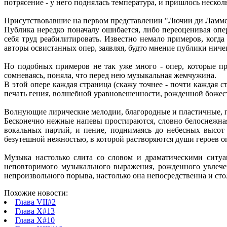
потрясение - у него поднялась температура, и пришлось нескол
Присутствовавшие на первом представлении "Лючии ди Ламмер
Публика нередко поначалу ошибается, либо переоценивая опер
себя труд реабилитировать. Известно немало примеров, когд
авторы освистанных опер, заявляя, будто мнение публики ничег
Но подобных примеров не так уже много - опер, которые пр
сомневаясь, поняла, что перед нею музыкальная жемчужина.
В этой опере каждая страница (скажу точнее - почти каждая с
печать гения, волшебной уравновешенности, рожденной божес
Волнующие лирические мелодии, благородные и пластичные, п
Бесконечно нежные напевы простираются, словно белоснежна
вокальных партий, и пение, поднимаясь до небесных высот 
безутешной нежностью, в которой растворяются души героев о
Музыка настолько слита со словом и драматическими ситуа
неповторимого музыкального выражения, рожденного увлече
непроизвольного порыва, настолько она непосредственна и ст
Похожие новости:
Глава VII#2
Глава X#13
Глава X#10