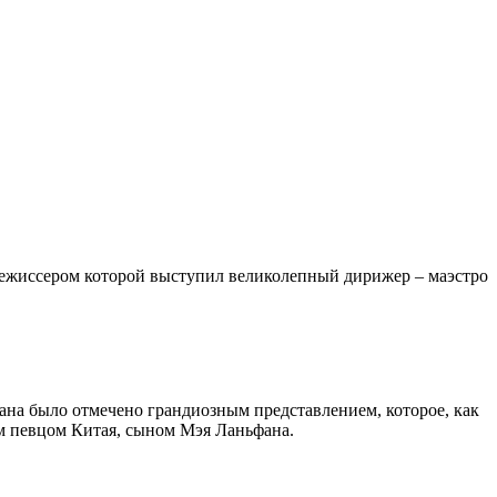
режиссером которой выступил великолепный дирижер – маэстро
ана было отмечено грандиозным представлением, которое, как
м певцом Китая, сыном Мэя Ланьфана.