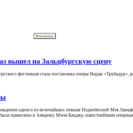
аз вышел на Зальцбургскую сцену
ргского фестиваля стала постановка оперы Верди «Трубадур», 
ры
 рождения одного из величайших певцов Поднебесной Мэя Ланьф
а была привезена в Америку Мэем Баоджу, известнейшим оперны