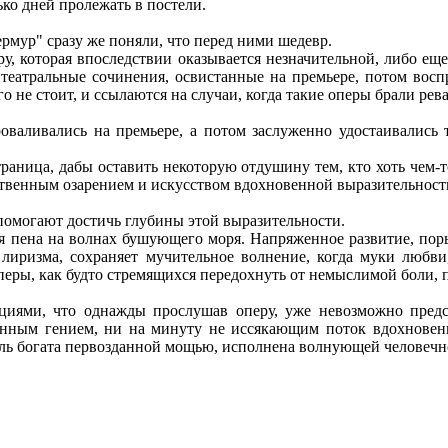
ько дней пролежать в постели.
мур" сразу же поняли, что перед ними шедевр.
у, которая впоследствии оказывается незначительной, либо еще
а театральные сочинения, освистанные на премьере, потом во
о не стоит, и ссылаются на случаи, когда такие оперы брали рев
оваливались на премьере, а потом заслуженно удостаивались 
траница, дабы оставить некоторую отдушину тем, кто хоть чем-т
твенным озарением и искусством вдохновенной выразительност
омогают достичь глубины этой выразительности.
я пена на волнах бушующего моря. Напряженное развитие, поры
лиризма, сохраняет мучительное волнение, когда муки любви, 
перы, как будто стремящихся передохнуть от немыслимой боли, 
циями, что однажды прослушав оперу, уже невозможно предст
нным гением, ни на минуту не иссякающим поток вдохновения.
оль богата первозданной мощью, исполнена волнующей человечн