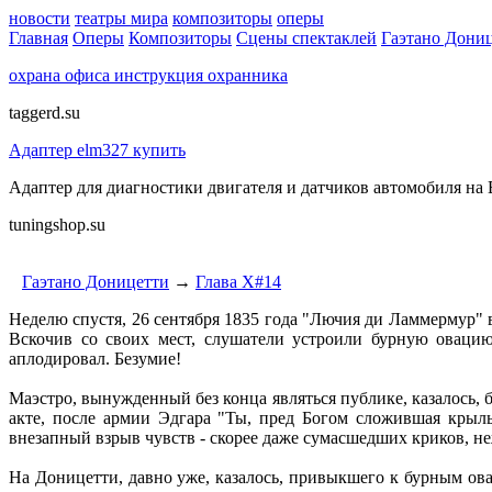
новости
театры мира
композиторы
оперы
Главная
Оперы
Композиторы
Сцены спектаклей
Гаэтано Дони
охрана офиса инструкция охранника
taggerd.su
Адаптер elm327 купить
Адаптер для диагностики двигателя и датчиков автомобиля на
tuningshop.su
Гаэтано Доницетти
→
Глава X#14
Неделю спустя, 26 сентября 1835 года "Лючия ди Ламмермур" 
Вскочив со своих мест, слушатели устроили бурную овацию
аплодировал. Безумие!
Маэстро, вынужденный без конца являться публике, казалось, 
акте, после армии Эдгара "Ты, пред Богом сложившая крыл
внезапный взрыв чувств - скорее даже сумасшедших криков, неж
На Доницетти, давно уже, казалось, привыкшего к бурным ова