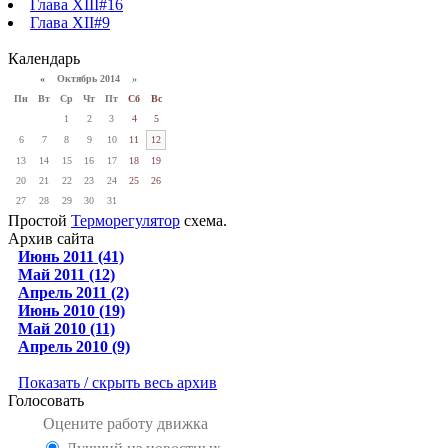
Глава XIII#16
Глава XII#9
Календарь
«
Октябрь 2014 »
Пн
Вт
Ср
Чт
Пт
Сб
Вс
1
2
3
4
5
6
7
8
9
10
11
12
13
14
15
16
17
18
19
20
21
22
23
24
25
26
27
28
29
30
31
Простой
Терморегулятор
схема.
Архив сайта
Июнь 2011 (41)
Май 2011 (12)
Апрель 2011 (2)
Июнь 2010 (19)
Май 2010 (11)
Апрель 2010 (9)
Показать / скрыть весь архив
Голосовать
Оцените работу движка