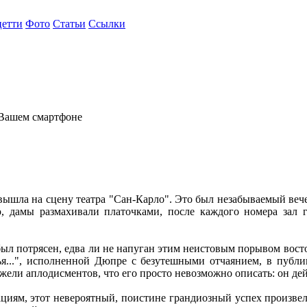
цетти
Фото
Статьи
Ссылки
 Вашем смартфоне
вышла на сцену театра "Сан-Карло". Это был незабываемый вече
, дамы размахивали платочками, после каждого номера зал гр
был потрясен, едва ли не напуган этим неистовым порывом вост
ья...", исполненной Дюпре с безутешными отчаянием, в публи
ели аплодисментов, что его просто невозможно описать: он дейс
циям, этот невероятный, поистине грандиозный успех произвел