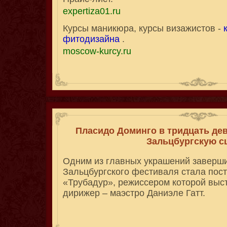
expertiza01.ru
Курсы маникюра, курсы визажистов -
фитодизайна
.
moscow-kurcy.ru
Пласидо Доминго в тридцать де
Зальцбургскую с
Одним из главных украшений заверш
Зальцбургского фестиваля стала пос
«Трубадур», режиссером которой выс
дирижер – маэстро Даниэле Гатт.