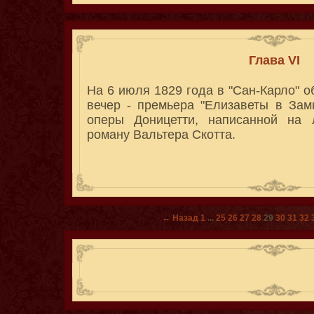
Глава VI
На 6 июля 1829 года в "Сан-Карло" 
вечер - премьера "Елизаветы в Зам
оперы Доницетти, написанной на 
роману Вальтера Скотта.
← Назад
1
...
25
26
27
28
29
30
31
32