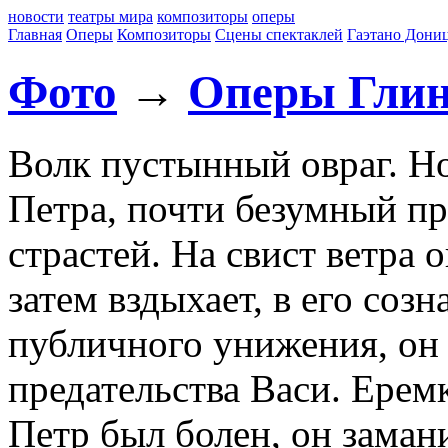
новости
театры мира
композиторы
оперы
Главная
Оперы
Композиторы
Сцены спектаклей
Гаэтано Дони
Фото
→
Оперы Гли
Волк пустынный овраг. Но
Петра, почти безумный п
страстей. На свист ветра 
затем вздыхает, в его соз
публичного унижения, он
предательства Васи. Еремк
Петр был болен, он заман