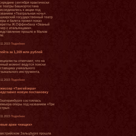
середине сентября практически
е театры Башкортостана
исоединились к акции под
званием «Театральная ночь».
шкирский государственный театр
еры и балета провел показ
перетты Ж.Оффенбаха «Званый
чер с итальянцами».
едставление прошло в Малом
ле.
.11.2015
Подробнее
ейта за 1,169 млн рублей
ециалисты отмечают, что на
нный момент ведутся поиски
ставщика уникального
зыкального инструмента.
.11.2015
Подробнее
ежиссер «Тангейзера»
редставил новую постановку
Екатеринбурге состоялась
емьера оперы под названием «Три
стры».
.11.2015
Подробнее
овые арии «нищих»
австрийском Зальцбурге прошла