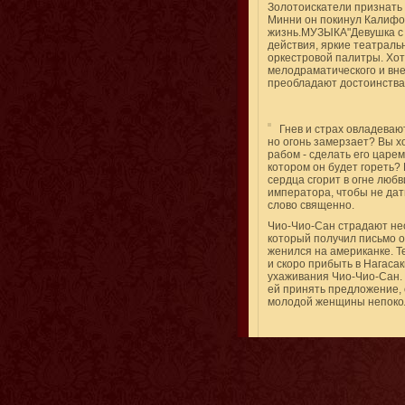
Золотоискатели признать 
Минни он покинул Калифо
жизнь.МУЗЫКА"Девушка с 
действия, яркие театраль
оркестровой палитры. Хот
мелодраматического и вне
преобладают достоинства
Гнев и страх овладевают
но огонь замерзает? Вы хо
рабом - сделать его царе
котором он будет гореть? 
сердца сгорит в огне любв
императора, чтобы не дат
слово священно.
Чио-Чио-Сан страдают нео
который получил письмо о
женился на американке. Те
и скоро прибыть в Нагаса
ухаживания Чио-Чио-Сан. 
ей принять предложение, 
молодой женщины непоко