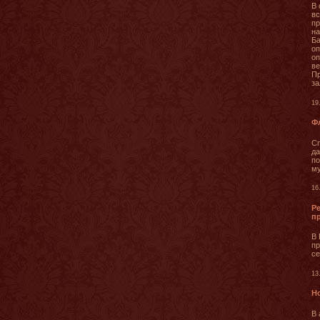
В 
вс
пр
на
Ба
оп
о
ве
Пр
за
19
Фл
Сп
да
по
му
16
Р
п
В 
пр
се
13
Н
В 