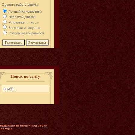
Оцените работу движка
Лучший из новостных
Неплохой движок
Устраивает ... но ...
Встречал и получше
Совсем не понравился
Поиск по сайту
Театральная ночь» под звуки
перетты