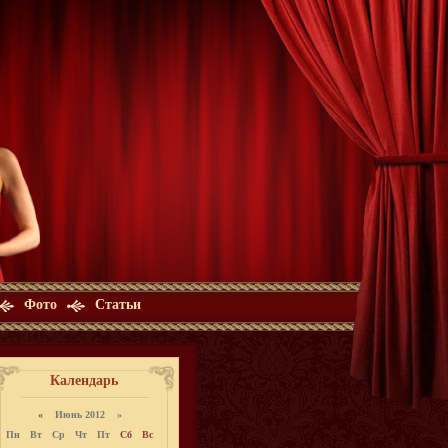
Фото
Статьи
Календарь
«
Июнь 2012 »
Пн
Вт
Ср
Чт
Пт
Сб
Вс