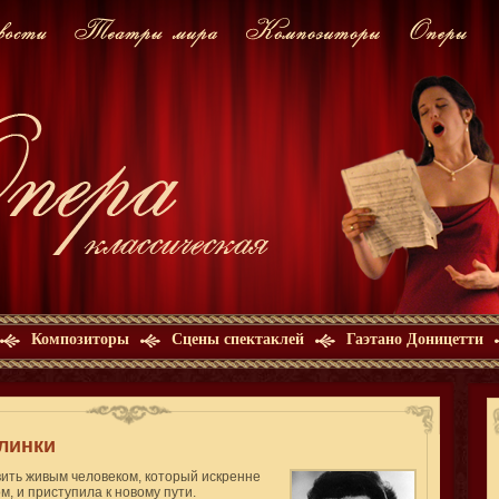
Композиторы
Сцены спектаклей
Гаэтано Доницетти
линки
вить живым человеком, который искренне
, и приступила к новому пути.