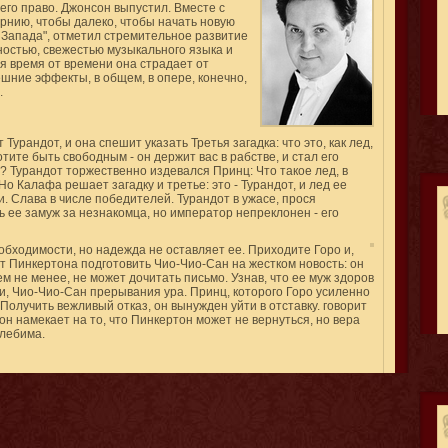
его право. Джонсон выпустил. Вместе с
рнию, чтобы далеко, чтобы начать новую
Запада", отметил стремительное развитие
ностью, свежестью музыкального языка и
я время от времени она страдает от
шние эффекты, в общем, в опере, конечно,
.
 Турандот, и она спешит указать Третья загадка: что это, как лед,
тите быть свободным - он держит вас в рабстве, и стал его
м? Турандот торжественно издевался Принц: Что такое лед, в
Но Калафа решает загадку и третье: это - Турандот, и лед ее
и. Слава в числе победителей. Турандот в ужасе, прося
ь ее замуж за незнакомца, но император непреклонен - его
бходимости, но надежда не оставляет ее. Приходите Горо и,
т Пинкертона подготовить Чио-Чио-Сан на жестком новость: он
м не менее, не может дочитать письмо. Узнав, что ее муж здоров
ки, Чио-Чио-Сан прерывания ура. Принц, которого Горо усиленно
Получить вежливый отказ, он вынужден уйти в отставку. говорит
он намекает на то, что Пинкертон может не вернуться, но вера
лебима.