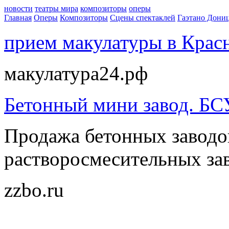
новости
театры мира
композиторы
оперы
Главная
Оперы
Композиторы
Сцены спектаклей
Гаэтано Дони
прием макулатуры в Крас
макулатура24.рф
Бетонный мини завод. БС
Продажа бетонных заводо
растворосмесительных за
zzbo.ru