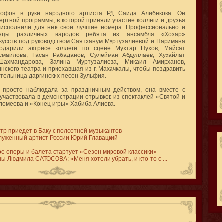
офон в руки народного артиста РД Саида Алибекова. Он
ертной программы, в которой приняли участие коллеги и друзья
 исполнили для нее свои лучшие номера. Профессионально и
анцы различных народов ребята из ансамбля «Хозар»
кусств под руководством Саятханум Муртузалиевой и Наримана
одарили актрисе коллеги по сцене Мухтар Нухов, Майсат
смаилова, Гасан Рабаданов, Сулейман Абдуллаев, Хузайлат
Шахмандарова, Залина Муртузалиева, Микаил Амирханов,
нского театра и приехавшая из г. Махачкалы, чтобы поздравить
тельница даргинских песен Зульфия.
 просто наблюдала за праздничным действом, она вместе с
 участвовала в демонстрации отрывков из спектаклей «Святой и
омеева и «Конец игры» Хабиба Алиева.
тр приедет в Баку с полсотней музыкантов
служенный артист России Юрий Главацкий
ре оперы и балета стартует «Сезон мировой классики»
ы Людмила САТОСОВА: «Меня хотели убрать, и кто-то с ...