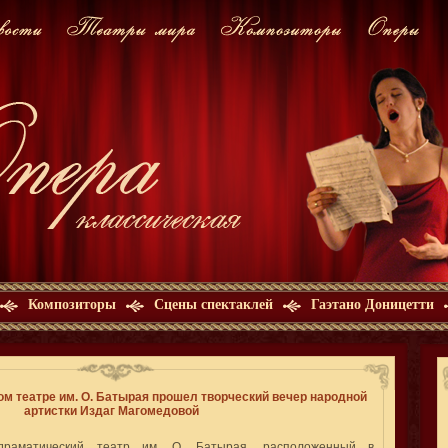
Композиторы
Сцены спектаклей
Гаэтано Доницетти
ом театре им. О. Батырая прошел творческий вечер народной
артистки Издаг Магомедовой
-драматический театр им. О. Батырая, расположенный в