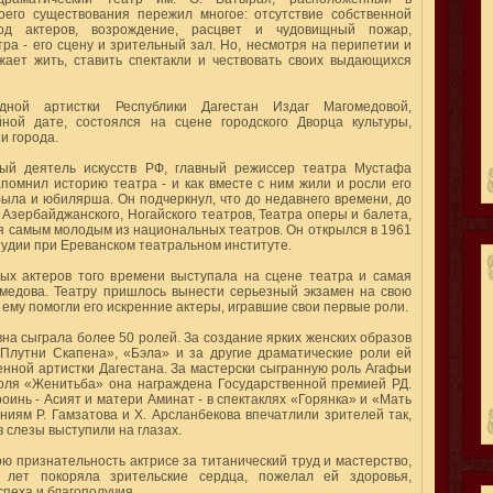
оего существования пережил многое: отсутствие собственной
од актеров, возрождение, расцвет и чудовищный пожар,
ра - его сцену и зрительный зал. Но, несмотря на перипетии и
жает жить, ставить спектакли и чествовать своих выдающихся
дной артистки Республики Дагестан Издаг Магомедовой,
ой дате, состоялся на сцене городского Дворца культуры,
и города.
ый деятель искусств РФ, главный режиссер театра Мустафа
апомнил историю театра - и как вместе с ним жили и росли его
была и юбилярша. Он подчеркнул, что до недавнего времени, до
 Азербайджанского, Ногайского театров, Театра оперы и балета,
ся самым молодым из национальных театров. Он открылся в 1961
студии при Ереванском театральном институте.
ых актеров того времени выступала на сцене театра и самая
медова. Театру пришлось вынести серьезный экзамен на свою
м ему помогли его искренние актеры, игравшие свои первые роли.
на сыграла более 50 ролей. За создание ярких женских образов
«Плутни Скапена», «Бэла» и за другие драматические роли ей
енной артистки Дагестана. За мастерски сыгранную роль Агафьи
голя «Женитьба» она награждена Государственной премией РД.
инь - Асият и матери Аминат - в спектаклях «Горянка» и «Мать
ниям Р. Гамзатова и Х. Арсланбекова впечатлили зрителей так,
в слезы выступили на глазах.
ю признательность актрисе за титанический труд и мастерство,
 лет покоряла зрительские сердца, пожелал ей здоровья,
спеха и благополучия.