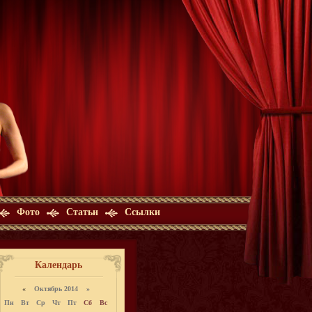
Фото
Статьи
Ссылки
Календарь
«
Октябрь 2014 »
Пн
Вт
Ср
Чт
Пт
Сб
Вс