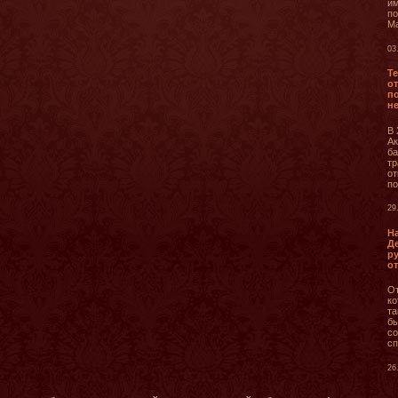
им
по
Ма
03
Т
о
п
н
В 
Ак
ба
тр
от
по
29
Н
Д
р
от
От
ко
та
бы
со
сп
26