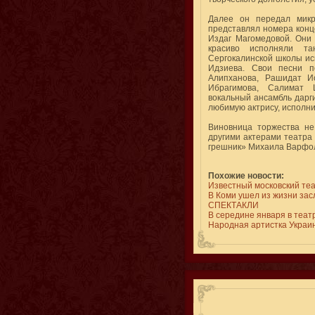
Далее он передал микр
представлял номера конц
Издаг Магомедовой. Они
красиво исполняли т
Сергокалинской школы ис
Идзиева. Свои песни п
Алипханова, Рашидат И
Ибрагимова, Салимат 
вокальный ансамбль дарги
любимую актрису, исполни
Виновница торжества не
другими актерами театра
грешник» Михаила Варфол
Похожие новости:
Известный московский теа
В Коми ушел из жизни за
СПЕКТАКЛИ
В середине января в теат
Народная артистка Украин