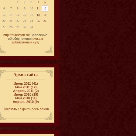
1
2
3
4
5
6
7
8
9
10
11
12
13
14
15
16
17
18
19
20
21
22
23
24
25
26
27
28
29
30
31
http://butelefon.ru/
Заявление
об обеспечении
иска в
арбитражный суд
.
Архив сайта
Июнь 2011 (41)
Май 2011 (12)
Апрель 2011 (2)
Июнь 2010 (19)
Май 2010 (11)
Апрель 2010 (9)
Показать / скрыть весь архив