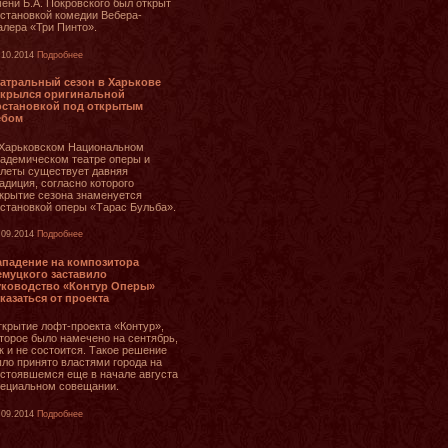
ени Б.А. Покровского был открыт
становкой комедии Вебера-
лера «Три Пинто».
.10.2014
Подробнее
еатральный сезон в Харькове
ткрылся оригинальной
остановкой под открытым
ебом
Харьковском Национальном
адемическом театре оперы и
леты существует давняя
адиция, согласно которого
крытие сезона знаменуется
становкой оперы «Тарас Бульба».
.09.2014
Подробнее
ападение на композитора
емуцкого заставило
уководство «Контур Оперы»
казаться от проекта
крытие лофт-проекта «Контур»,
торое было намечено на сентябрь,
к и не состоится. Такое решение
ло принято властями города на
стоявшемся еще в начале августа
ециальном совещании.
.09.2014
Подробнее