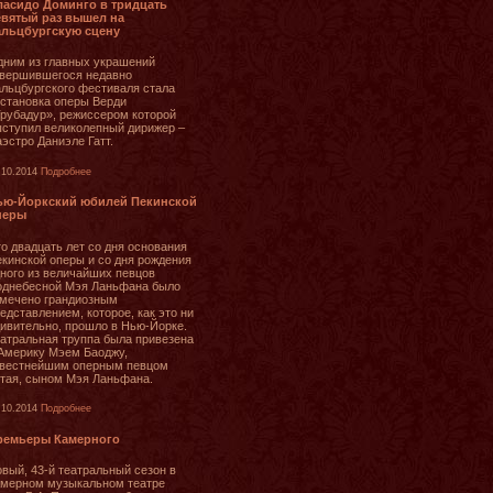
ласидо Доминго в тридцать
евятый раз вышел на
альцбургскую сцену
ним из главных украшений
вершившегося недавно
льцбургского фестиваля стала
становка оперы Верди
рубадур», режиссером которой
ступил великолепный дирижер –
эстро Даниэле Гатт.
.10.2014
Подробнее
ью-Йоркский юбилей Пекинской
перы
о двадцать лет со дня основания
кинской оперы и со дня рождения
ного из величайших певцов
однебесной Мэя Ланьфана было
мечено грандиозным
едставлением, которое, как это ни
ивительно, прошло в Нью-Йорке.
атральная труппа была привезена
Америку Мэем Баоджу,
звестнейшим оперным певцом
тая, сыном Мэя Ланьфана.
.10.2014
Подробнее
ремьеры Камерного
вый, 43-й театральный сезон в
мерном музыкальном театре