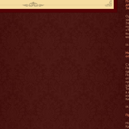
П
д
З
Од
за
За
по
«Т
вы
ма
09
Н
о
Ст
Пе
од
П
от
пр
уд
Те
в 
и
Ки
06
П
Но
Ка