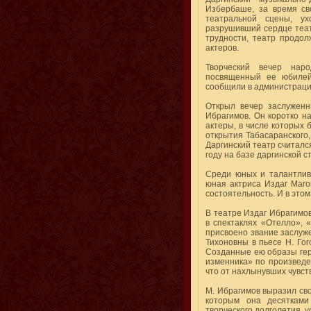
Избербаше, за время св
театральной сцены, ух
разрушивший сердце теат
трудности, театр продол
актеров.
Творческий вечер наро
посвященный ее юбилейн
сообщили в администраци
Открыл вечер заслуженн
Ибрагимов. Он коротко н
актеры, в числе которых 
открытия Табасаранского,
Даргинский театр считал
году на базе даргинской 
Среди юных и талантлив
юная актриса Издаг Маго
состоятельность. И в это
В театре Издаг Ибрагимов
в спектаклях «Отелло», 
присвоено звание заслуж
Тихоновны в пьесе Н. Го
Созданные ею образы геро
изменника» по произведе
что от нахлынувших чувст
М. Ибрагимов выразил сво
которым она десятками
творческого долголетия, у