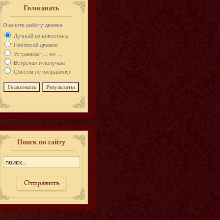
Голосовать
Оцените работу движка
Лучший из новостных
Неплохой движок
Устраивает ... но ...
Встречал и получше
Совсем не понравился
Поиск по сайту