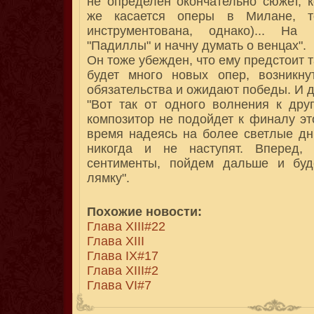
не определен окончательно сюжет, 
же касается оперы в Милане, т
инструментована, однако)... На
"Падиллы" и начну думать о венцах".
Он тоже убежден, что ему предстоит 
будет много новых опер, возникн
обязательства и ожидают победы. И 
"Вот так от одного волнения к друг
композитор не подойдет к финалу эт
время надеясь на более светлые дни
никогда и не наступят. Вперед,
сентименты, пойдем дальше и буд
лямку".
Похожие новости:
Глава XIII#22
Глава XIII
Глава IX#17
Глава XIII#2
Глава VI#7