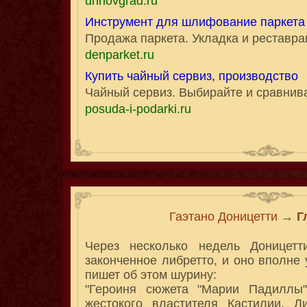
uhnovgrad.ru
Инструмент для шлифование паркета
Продажа паркета. Укладка и реставра
denparket.ru
Купить чайный сервиз, производство
Чайный сервиз. Выбирайте и сравнив
posuda-i-podarki.ru
Гаэтано Доницетти
→
Г
Через несколько недель Доницетт
законченное либретто, и оно вполне 
пишет об этом шурину:
"Героиня сюжета "Марии Падиллы"
жестокого властителя Кастилии. Ли