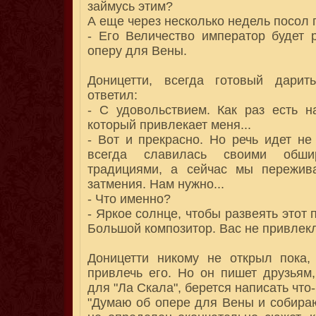
займусь этим?
А еще через несколько недель посол 
- Его Величество император будет 
оперу для Вены.
Доницетти, всегда готовый дари
ответил:
- С удовольствием. Как раз есть н
который привлекает меня...
- Вот и прекрасно. Но речь идет не
всегда славилась своими обши
традициями, а сейчас мы пережив
затмения. Нам нужно...
- Что именно?
- Яркое солнце, чтобы развеять этот
Большой композитор. Вас не привлекл
Доницетти никому не открыл пока,
привлечь его. Но он пишет друзьям,
для "Ла Скала", берется написать что
"Думаю об опере для Вены и собира