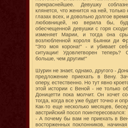
прекраснейшее. Девушку соблазн
клянется, что женится на ней, только
глазах всех, и довольно долгое время
любовницей, но верила бы, бу
обесчещенной девушки с горя сходи
изменяет Марии, и тогда она ср
возлюбленной короля Бьянки ди Фр
"Это моя корона!" - и убивает себ
ситуации! Удовлетворен теперь? 
больше, чем другим!"
Шурин не знает, однако, другого - До
предложение приехать в Вену. За
оперу, естественно. Но тут явно кроет
этой истории с Веной - не только об
Доницетти пока молчит. Он хочет с
тогда, когда все уже будет точно и оп
Как-то еще несколько месяцев, бесед
австрийский посол поинтересовался:
- А почему бы вам не приехать в Вен
восторженных поклонников, начиная