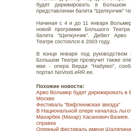
будет дирижировать в Большом
представлении балета "Щелкунчик" Ча
Начиная с 4 и до 11 января Вольме
новой программе Большого Театра
балета "Щелкунчик". Дебют Арво
Театре состоялся в 2003 году.
В конце января под руководством 
Большом Театре прозвучит также опер
мае - опера Верди "Набукко", соо
портал NoVosti.eRR.ee.
Похожие новости:
Арво Вольмер будет дирижировать в 
Москве
Фестиваль "Вифлеемская звезда"
В Национальной опере началась льго
Махарбек (Махар) Хасанович Вазиев.
справка
Оперный фестиваль имени Шаляпина 