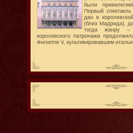
были привилегие
Первый спектакл
дан в королевско
(близ Мадрида), д
тогда жанру – 
королевского патронажа продолжила
Филиппе V, культивировавшем италья