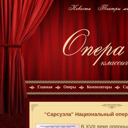
Главная
Оперы
Композиторы
Сц
"Сарсуэла" Национальный оперн
В XVII веке оперн