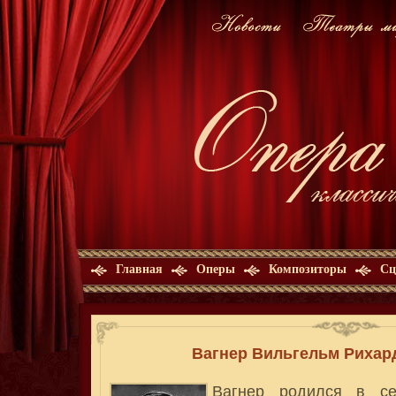
Главная
Оперы
Композиторы
Сц
Вагнер Вильгельм Рихард 
Вагнер родился в се